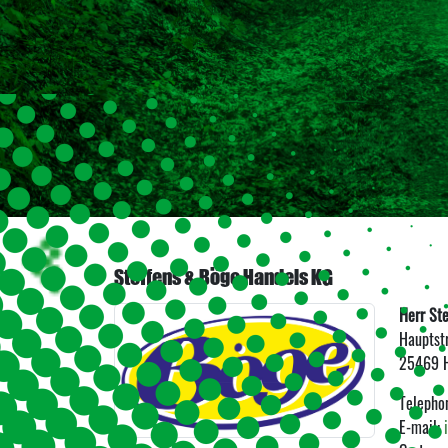
Steffens & Böge Handels KG
Herr Ste
Hauptst
25469
Telepho
E-mail: