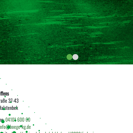
ffens
raße 37-43
Halstenbek
ne:
04101 600 60
info@boege-kg.de