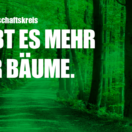
schaftskreis
BT ES MEHR
R BÄUME.